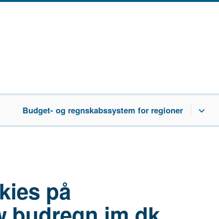
Budget- og regnskabssystem for regioner
kies på
.budregn.im.dk