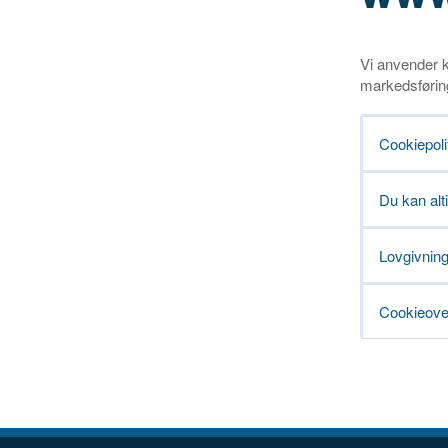
Vi anvender k
markedsføring 
Cookiepoli
Du kan alt
Lovgivnin
Cookieove